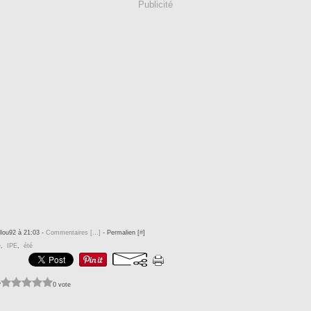
Publicité
llou92 à 21:03 -
Commentaires [
…
]
- Permalien [
#
]
e
,
IPE
,
été
?
0 vote