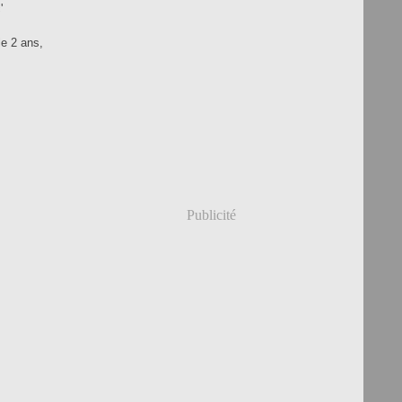
'
le 2 ans,
Publicité