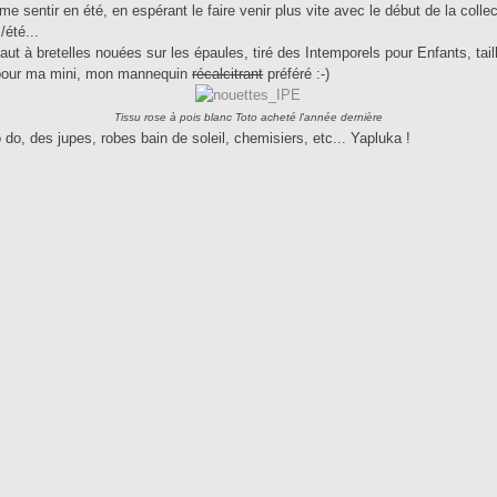
e sentir en été, en espérant le faire venir plus vite avec le début de la collec
/été...
haut à bretelles nouées sur les épaules, tiré des Intemporels pour Enfants, tail
 pour ma mini, mon mannequin
récalcitrant
préféré :-)
Tissu rose à pois blanc Toto acheté l'année dernière
 do, des jupes, robes bain de soleil, chemisiers, etc... Yapluka !