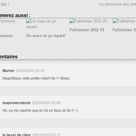
 day !
La princesse aux pet
merez aussi :
Fall/winter 2011 #3
Fall/winter 
Summer
Un mars et ça repart!
ntaires
Marion
14/03/2010 21:19
Magnifique cette petite robe!!<br /> Bises
mapruneceleste
11/03/2010 20:06
Ah, ça me rapelle que je l'ai ce tissu là<br /> ;)
le bazar de clem
10/03/2010 07:21