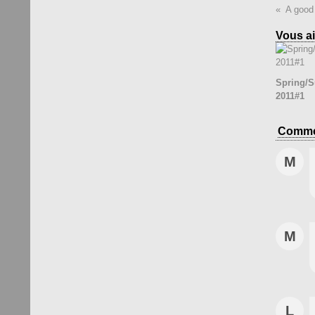
A good
Vous ai
Spring/
2011#1
Comme
M
M
L