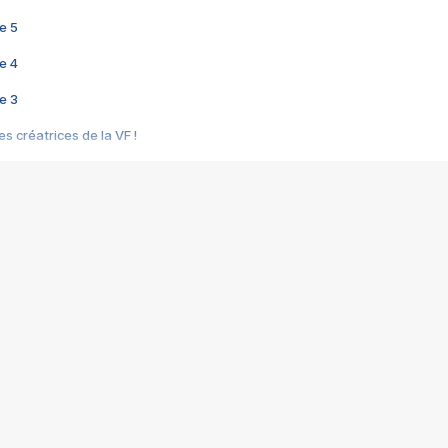
e 5
e 4
e 3
s créatrices de la VF !
e 2
e 1
e Mektoub My Love arrive enfin ! Rencontre avec Shaïn Boumedine et Sal
i : après Toni en famille
elle réalise le bouleversant Dites lui que je l'aime
ais ! Rencontre autour de Vie privée de Rebecca Zlotowski
 de Marguerite, Grave... Rencontre avec Ella Rumpf
 Les Rêveurs, un film intime sur la santé mentale