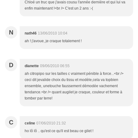
Chloé un truc que j'avais cousu l'année dernière et qui lui va
enfin maintenant !<br /> C'est un 2 ans :-(
N
nath46
13/06/2010 10:04
ah ! j'avoue, je craque totalement !
D
dianette
09/06/2010 06:55
ah citropipo sur les tailles c vraiment pénible à force...<br />
ceci dit jevalide choix du tissu et modèle,cela va topbien
ensemble, unetouche faussement démodée vachement
tendance.<br /> quant augilet je craque, couleur et forme à
tomber par terre!
C
celine
07/06/2010 21:32
ho lô lô .. qu'est ce qu'il est beau ce gilet !