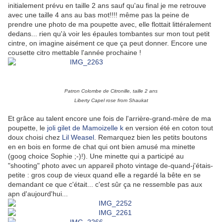
initialement prévu en taille 2 ans sauf qu'au final je me retrouve
avec une taille 4 ans au bas mot!!!! même pas la peine de
prendre une photo de ma poupette avec, elle flottait littéralement
dedans... rien qu'à voir les épaules tombantes sur mon tout petit
cintre, on imagine aisément ce que ça peut donner. Encore une
cousette citro mettable l'année prochaine !
Patron Colombe de Citronille, taille 2 ans
Liberty Capel rose from Shaukat
Et grâce au talent encore une fois de l'arrière-grand-mère de ma
poupette, le
joli gilet de Mamoizelle k
en version été en coton tout
doux choisi chez
Lil Weasel
. Remarquez bien les petits boutons
en en bois en forme de chat qui ont bien amusé ma minette
(goog choice Sophie ;-)!). Une minette qui a participé au
"shooting" photo avec un appareil photo vintage de-quand-j'étais-
petite : gros coup de vieux quand elle a regardé la bête en se
demandant ce que c'était... c'est sûr ça ne ressemble pas aux
apn d'aujourd'hui...