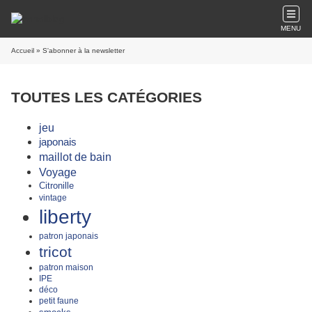
MENU
Accueil
» S'abonner à la newsletter
TOUTES LES CATÉGORIES
jeu
japonais
maillot de bain
Voyage
Citronille
vintage
liberty
patron japonais
tricot
patron maison
IPE
déco
petit faune