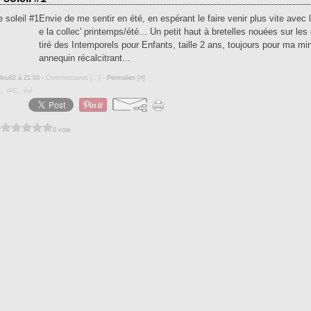
Envie de me sentir en été, en espérant le faire venir plus vite avec 
e la collec' printemps/été... Un petit haut à bretelles nouées sur les
tiré des Intemporels pour Enfants, taille 2 ans, toujours pour ma m
annequin récalcitrant...
llou92 à 21:03 -
Commentaires [
…
]
- Permalien [
#
]
e
,
IPE
,
été
?
0 vote