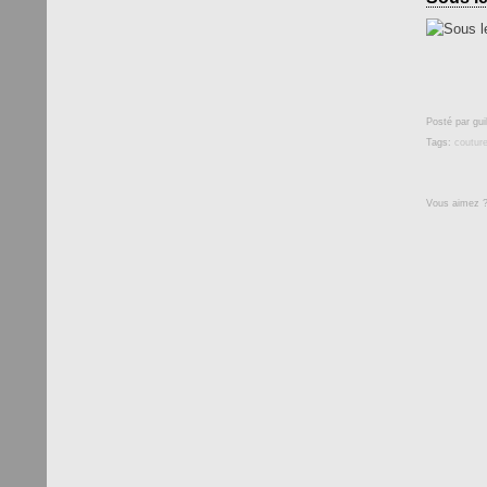
Posté par gui
Tags:
coutur
Vous aimez 